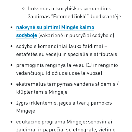
linksmas ir kūrybiškas komandinis
žaidimas “Fotomedžioklė” Juodkrantėje
nakvynė su pirtimi Mingės kaimo
sodyboje
(vakarienė ir pusryčiai sodyboje)
sodyboje komandiniai lauko žaidimai –
estafetės su vedėju ir specialiais atributais
pramoginis renginys laive su DJ ir renginio
vedančiuoju (didžiuosiuose laivuose)
ekstremalus tampymas vandens slidėmis /
klūplentėmis Mingėje
žygis irklentėmis, jėgos aitvarų pamokos
Mingėje
edukacinė programa Mingėje: senoviniai
žaidimai ir papročiai su etnografe, vietinio