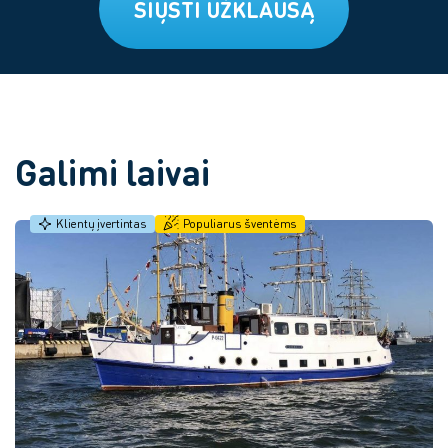
SIŲSTI UŽKLAUSĄ
Galimi laivai
Klientų įvertintas
Populiarus šventėms