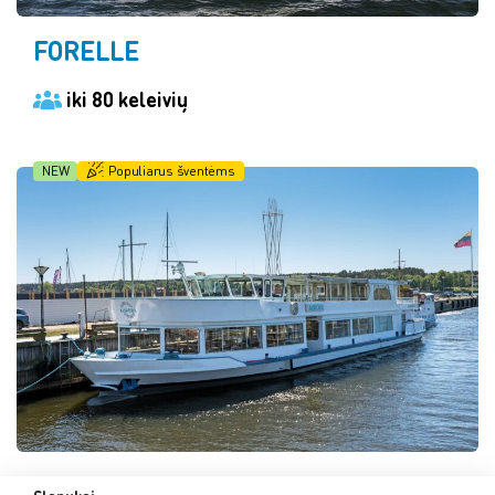
FORELLE
iki 80 keleivių
NEW
Populiarus šventėms
AURORA