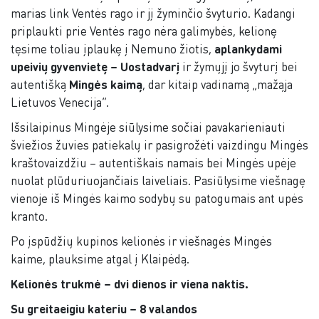
marias link Ventės rago ir jį žyminčio švyturio. Kadangi
priplaukti prie Ventės rago nėra galimybės, kelionę
tęsime toliau įplaukę į Nemuno žiotis,
aplankydami
upeivių gyvenvietę – Uostadvarį
ir žymųjį jo švyturį bei
autentišką
Mingės kaimą
, dar kitaip vadinamą „mažąja
Lietuvos Venecija“.
Išsilaipinus Mingėje siūlysime sočiai pavakarieniauti
šviežios žuvies patiekalų ir pasigrožėti vaizdingu Mingės
kraštovaizdžiu – autentiškais namais bei Mingės upėje
nuolat plūduriuojančiais laiveliais. Pasiūlysime viešnagę
vienoje iš Mingės kaimo sodybų su patogumais ant upės
kranto.
Po įspūdžių kupinos kelionės ir viešnagės Mingės
kaime, plauksime atgal į Klaipėdą.
Kelionės trukmė – dvi dienos ir viena naktis.
Su greitaeigiu kateriu – 8 valandos