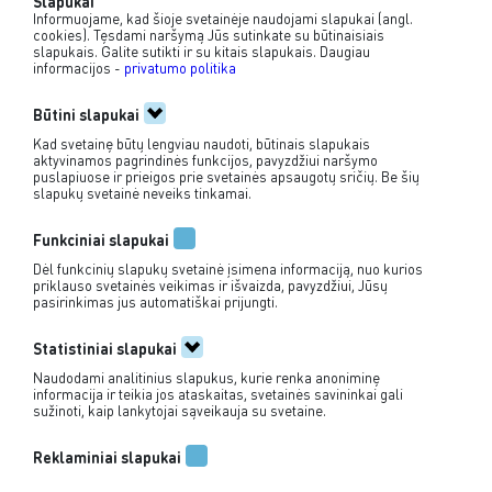
Slapukai
Informuojame, kad šioje svetainėje naudojami slapukai (angl.
cookies). Tęsdami naršymą Jūs sutinkate su būtinaisiais
iki 250 keleivių
slapukais. Galite sutikti ir su kitais slapukais. Daugiau
informacijos -
privatumo politika
Būtini slapukai
Kad svetainę būtų lengviau naudoti, būtinais slapukais
aktyvinamos pagrindinės funkcijos, pavyzdžiui naršymo
puslapiuose ir prieigos prie svetainės apsaugotų sričių. Be šių
slapukų svetainė neveiks tinkamai.
+370 635 55 386
Funkciniai slapukai
info@jovila.lt
Dėl funkcinių slapukų svetainė įsimena informaciją, nuo kurios
priklauso svetainės veikimas ir išvaizda, pavyzdžiui, Jūsų
pasirinkimas jus automatiškai prijungti.
Pirkimo taisyklės
Privatumo politika
Statistiniai slapukai
Naudodami analitinius slapukus, kurie renka anoniminę
informacija ir teikia jos ataskaitas, svetainės savininkai gali
sužinoti, kaip lankytojai sąveikauja su svetaine.
Reklaminiai slapukai
© 2026 UAB „Jovila“