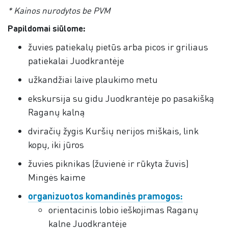
* Kainos nurodytos be PVM
Papildomai siūlome:
žuvies patiekalų pietūs arba picos ir griliaus
patiekalai Juodkrantėje
užkandžiai laive plaukimo metu
ekskursija su gidu Juodkrantėje po pasakišką
Raganų kalną
dviračių žygis Kuršių nerijos miškais, link
kopų, iki jūros
žuvies piknikas (žuvienė ir rūkyta žuvis)
Mingės kaime
organizuotos komandinės pramogos:
orientacinis lobio ieškojimas Raganų
kalne Juodkrantėje