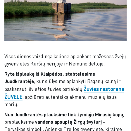
Visos dienos vaizdinga kelionė aplankant mažesnes žvejų
gyvenvietes Kuršių nerijoje ir Nemuno deltoje.
Ryte išplaukę iš Klaipėdos, stabtelėsime
Juodkrantėje
, kur siūlysime aplankyti Raganų kalną ir
Žuvies restorane
paskanauti šviežios žuvies patiekalų
ŽUVELĖ
, apžiūrėti autentišką akmenų muziejų šalia
marių.
Nuo Juodkrantės plauksime link žymiųjų Mirusių kopų
,
praplauksime
vandens apsuptą Žirgų švyturį
–
Pervalkos simbolį. Aplenkę Preilos gyvenvietę, kirsime