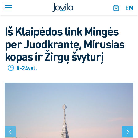
EN
Iš Klaipėdos link Mingės
per Juodkrantę, Mirusias
kopas ir Žirgų švyturį
8-24val.