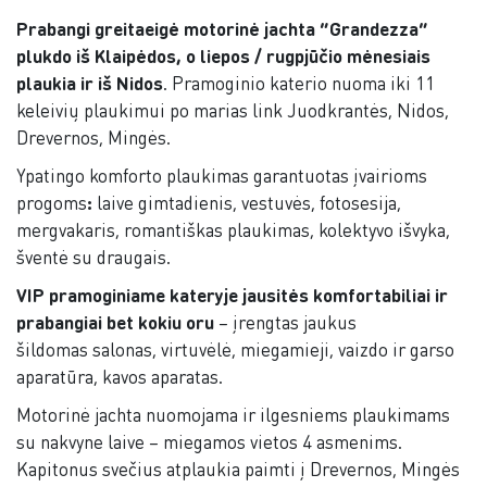
Prabangi greitaeigė motorinė jachta “Grandezza”
plukdo iš Klaipėdos, o liepos / rugpjūčio mėnesiais
plaukia ir iš Nidos
. Pramoginio katerio nuoma iki 11
keleivių plaukimui po marias link Juodkrantės, Nidos,
Drevernos, Mingės.
Ypatingo komforto plaukimas garantuotas įvairioms
progoms
:
laive gimtadienis, vestuvės, fotosesija,
mergvakaris, romantiškas plaukimas, kolektyvo išvyka,
šventė su draugais.
VIP pramoginiame kateryje jausitės komfortabiliai ir
prabangiai bet kokiu oru
– įrengtas jaukus
šildomas salonas, virtuvėlė, miegamieji, vaizdo ir garso
aparatūra, kavos aparatas.
Motorinė jachta nuomojama ir ilgesniems plaukimams
su nakvyne laive – miegamos vietos 4 asmenims.
Kapitonus svečius atplaukia paimti į Drevernos, Mingės