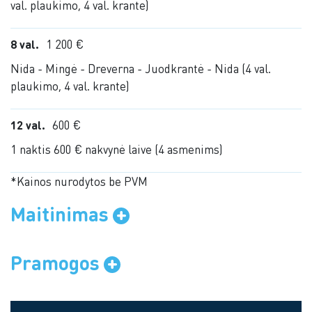
val. plaukimo, 4 val. krante)
8 val.
1 200 €
Nida - Mingė - Dreverna - Juodkrantė - Nida (4 val.
plaukimo, 4 val. krante)
12 val.
600 €
1 naktis 600 € nakvynė laive (4 asmenims)
*Kainos nurodytos be PVM
Maitinimas
Pramogos