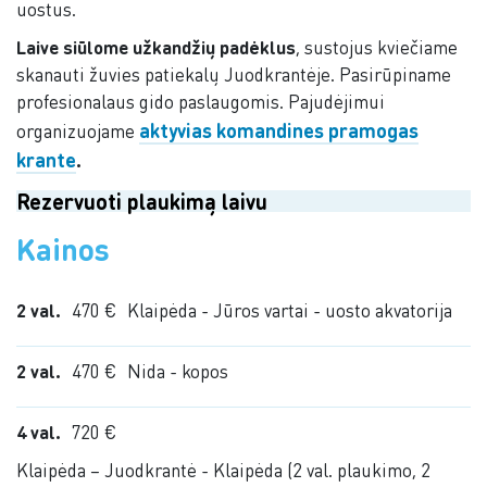
uostus.
Laive siūlome užkandžių padėklus
, sustojus kviečiame
skanauti žuvies patiekalų Juodkrantėje. Pasirūpiname
profesionalaus gido paslaugomis. Pajudėjimui
aktyvias komandines pramogas
organizuojame
krante
.
Rezervuoti plaukimą laivu
Kainos
2 val.
470 €
Klaipėda - Jūros vartai - uosto akvatorija
2 val.
470 €
Nida - kopos
4 val.
720 €
Klaipėda – Juodkrantė - Klaipėda (2 val. plaukimo, 2