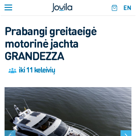
EN
Prabangi greitaeigė
motorinė jachta
GRANDEZZA
iki 11 keleivių