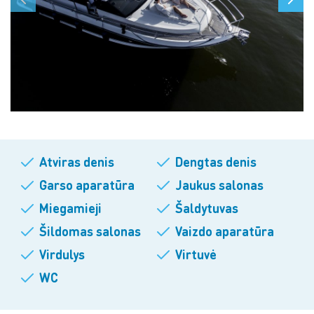
Atviras denis
Dengtas denis
Garso aparatūra
Jaukus salonas
Miegamieji
Šaldytuvas
Šildomas salonas
Vaizdo aparatūra
Virdulys
Virtuvė
WC