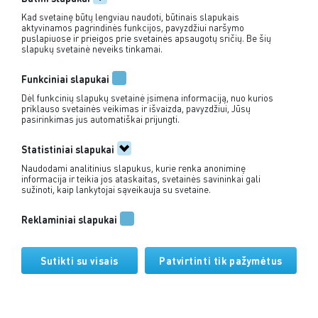
Iš Klaipėdos į Juodkrantės ir
Kad svetainę būtų lengviau naudoti, būtinais slapukais
aktyvinamos pagrindinės funkcijos, pavyzdžiui naršymo
Drevernos krantus
puslapiuose ir prieigos prie svetainės apsaugotų sričių. Be šių
slapukų svetainė neveiks tinkamai.
Klaipėda
Juodkrantė
Mirusios kopos
→
→
→
ros sala
Klaipėda
→
Funkciniai slapukai
Dėl funkcinių slapukų svetainė įsimena informaciją, nuo kurios
priklauso svetainės veikimas ir išvaizda, pavyzdžiui, Jūsų
pasirinkimas jus automatiškai prijungti.
Statistiniai slapukai
Naudodami analitinius slapukus, kurie renka anoniminę
informacija ir teikia jos ataskaitas, svetainės savininkai gali
sužinoti, kaip lankytojai sąveikauja su svetaine.
+370 635 55 386
Reklaminiai slapukai
info@jovila.lt
Sutikti su visais
Patvirtinti tik pažymėtus
Pirkimo taisyklės
Privatumo politika