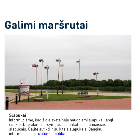
Galimi maršrutai
Slapukai
Informuojame, kad šioje svetainėje naudojami slapukai (angl.
cookies). Tęsdami naršymą Jūs sutinkate su būtinaisiais
I
2-6val.
slapukais. Galite sutikti ir su kitais slapukais. Daugiau
informacijos -
privatumo politika