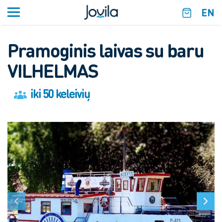
EN
Pramoginis laivas su baru
VILHELMAS
iki 50 keleivių