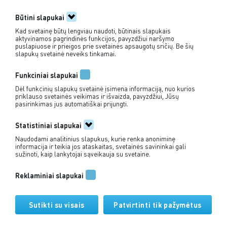
Iš Drevernos link Mirusių kopų /
D
Būtini slapukai
Juodkrantės
Kad svetainę būtų lengviau naudoti, būtinais slapukais
aktyvinamos pagrindinės funkcijos, pavyzdžiui naršymo
Dreverna
Juodkrantė
Mirusios kopos
Dreverna
puslapiuose ir prieigos prie svetainės apsaugotų sričių. Be šių
→
→
→
slapukų svetainė neveiks tinkamai.
Funkciniai slapukai
Dėl funkcinių slapukų svetainė įsimena informaciją, nuo kurios
priklauso svetainės veikimas ir išvaizda, pavyzdžiui, Jūsų
pasirinkimas jus automatiškai prijungti.
Statistiniai slapukai
Naudodami analitinius slapukus, kurie renka anoniminę
+370 635 55 386
informacija ir teikia jos ataskaitas, svetainės savininkai gali
sužinoti, kaip lankytojai sąveikauja su svetaine.
info@jovila.lt
Reklaminiai slapukai
Pirkimo taisyklės
Sutikti su visais
Patvirtinti tik pažymėtus
Privatumo politika