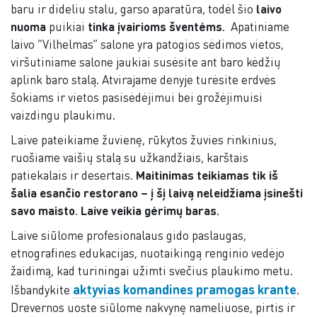
baru ir dideliu stalu, garso aparatūra, todėl šio
laivo
nuoma
puikiai
tinka įvairioms šventėms
. Apatiniame
laivo “Vilhelmas” salone yra patogios sėdimos vietos,
viršutiniame salone jaukiai susėsite ant baro kėdžių
aplink baro stalą. Atvirajame denyje turėsite erdvės
šokiams ir vietos pasisėdėjimui bei grožėjimuisi
vaizdingu plaukimu.
Laive pateikiame žuvienę, rūkytos žuvies rinkinius,
ruošiame vaišių stalą su užkandžiais, karštais
patiekalais ir desertais.
Maitinimas teikiamas tik iš
šalia esančio restorano – į šį laivą neleidžiama įsinešti
savo maisto
.
Laive veikia gėrimų baras
.
Laive siūlome profesionalaus gido paslaugas,
etnografines edukacijas, nuotaikingą renginio vedėjo
žaidimą, kad turiningai užimti svečius plaukimo metu.
aktyvias komandines pramogas krante
Išbandykite
.
Drevernos uoste siūlome nakvynę nameliuose, pirtis ir