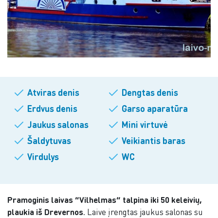
Atviras denis
Dengtas denis
Erdvus denis
Garso aparatūra
Jaukus salonas
Mini virtuvė
Šaldytuvas
Veikiantis baras
Virdulys
WC
Pramoginis laivas “Vilhelmas” talpina iki 50 keleivių,
plaukia iš Drevernos
. Laive įrengtas jaukus salonas su