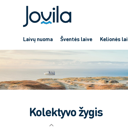
Laivų nuoma
Šventės laive
Kelionės la
Kolektyvo žygis