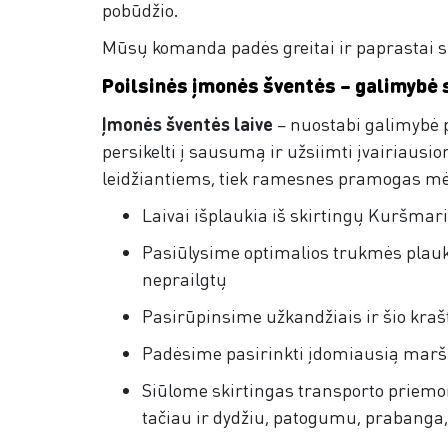
pobūdžio.
Mūsų komanda padės greitai ir paprastai su
Poilsinės įmonės šventės – galimybė
Įmonės šventės laive
– nuostabi galimybė p
persikelti į sausumą ir užsiimti įvairiausio
leidžiantiems, tiek ramesnes pramogas 
Laivai išplaukia iš skirtingų Kuršmar
Pasiūlysime optimalios trukmės plau
neprailgtų
Pasirūpinsime užkandžiais ir šio krašt
Padėsime pasirinkti įdomiausią maršr
Siūlome skirtingas transporto priemones
tačiau ir dydžiu, patogumu, prabanga