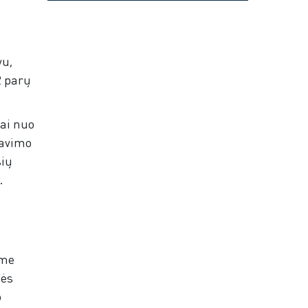
vu,
2 parų
mai nuo
navimo
šių
.
ome
nės
o