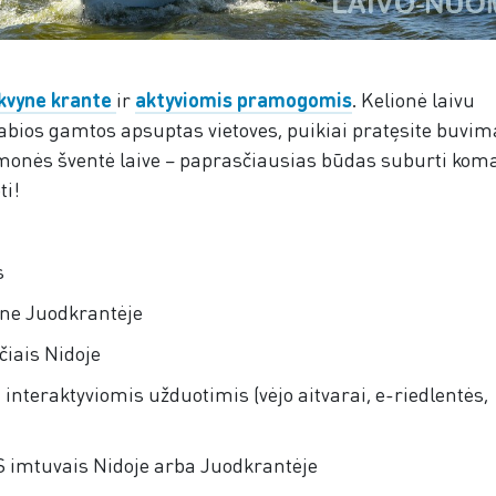
kvyne krante
ir
aktyviomis pramogomis
. Kelionė laivu
tabios gamtos apsuptas vietoves, puikiai pratęsite buvim
 Įmonės šventė laive – paprasčiausias būdas suburti kom
ti!
s
lne Juodkrantėje
iais Nidoje
 interaktyviomis užduotimis (vėjo aitvarai, e-riedlentės,
 imtuvais Nidoje arba Juodkrantėje