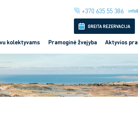
+370 635 55 386
info@
GREITA REZERVACIJA
ivu kolektyvams
Pramoginė žvejyba
Aktyvios pr