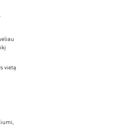
.
vėliau
ikį
s vietą
čiumi,