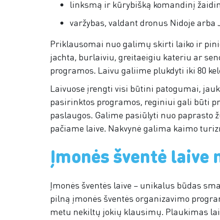
linksmą ir kūrybišką komandinį žaidi
varžybas, valdant dronus Nidoje arba 
Priklausomai nuo galimų skirti laiko ir pini
jachta, burlaiviu, greitaeigiu kateriu ar se
programos. Laivu galiime plukdyti iki 80 kel
Laivuose įrengti visi būtini patogumai, jau
pasirinktos programos, reginiui gali būti 
paslaugos. Galime pasiūlyti nuo paprasto žu
pačiame laive. Nakvynė galima kaimo turizm
Įmonės šventė laive n
Įmonės šventės laive – unikalus būdas smag
pilną įmonės šventės organizavimo progra
metu nekiltų jokių klausimų. Plaukimas laivu