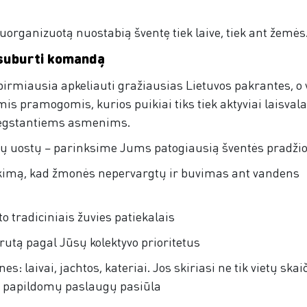
organizuotą nuostabią šventę tiek laive, tiek ant žemės
 suburti komandą
irmiausia apkeliauti gražiausias Lietuvos pakrantes, o 
mis pramogomis, kurios puikiai tiks tiek aktyviai laisvala
mėgstantiems asmenims.
ių uostų – parinksime Jums patogiausią šventės pradžio
kimą, kad žmonės nepervargtų ir buvimas ant vandens
o tradiciniais žuvies patiekalais
utą pagal Jūsų kolektyvo prioritetus
: laivai, jachtos, kateriai. Jos skiriasi ne tik vietų skai
, papildomų paslaugų pasiūla