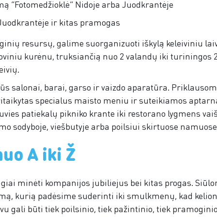
mą “Fotomedžioklė” Nidoje arba Juodkrantėje
Juodkrantėje ir kitas pramogas
ginių resursų, galime suorganizuoti iškylą keleiviniu lai
noviniu kurėnu, truksiančią nuo 2 valandų iki turiningos 
eivių.
kūs salonai, barai, garso ir vaizdo aparatūra. Priklauso
pritaikytas specialus maisto meniu ir suteikiamos aptar
vies patiekalų pikniko krante iki restorano lygmens vai
o sodyboje, viešbutyje arba poilsiui skirtuose namuose
uo A iki Ž
iai minėti kompanijos jubiliejus bei kitas progas. Siūl
mą, kurią padėsime suderinti iki smulkmenų, kad kelio
 gali būti tiek poilsinio, tiek pažintinio, tiek pramogini