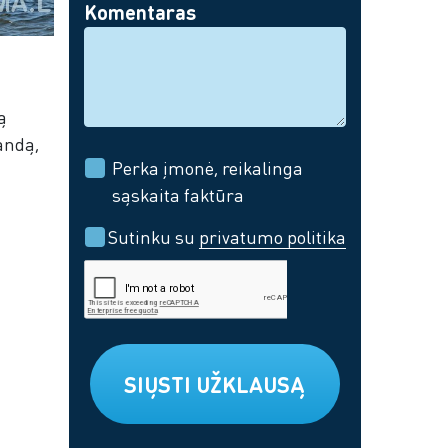
Komentaras
ą
andą,
Perka įmonė, reikalinga
sąskaita faktūra
Sutinku su
privatumo politika
SIŲSTI UŽKLAUSĄ