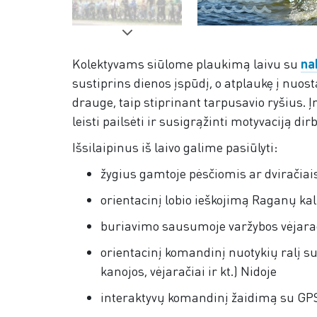
Kolektyvams siūlome plaukimą laivu su
na
sustiprins dienos įspūdį, o atplaukę į nuos
drauge, taip stiprinant tarpusavio ryšius.
leisti pailsėti ir susigrąžinti motyvaciją dirb
Išsilaipinus iš laivo galime pasiūlyti:
žygius gamtoje pėsčiomis ar dviračiai
orientacinį lobio ieškojimą Raganų ka
buriavimo sausumoje varžybos vėjarač
orientacinį komandinį nuotykių ralį su
kanojos, vėjaračiai ir kt.) Nidoje
interaktyvų komandinį žaidimą su GPS