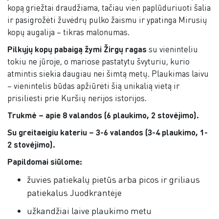
kopą griežtai draudžiama, tačiau vien paplūduriuoti šalia
ir pasigrožėti žuvėdrų pulko žaismu ir ypatinga Mirusių
kopų augalija – tikras malonumas.
Pilkųjų kopų pabaigą žymi Žirgų ragas
su vieninteliu
tokiu ne jūroje, o mariose pastatytu švyturiu, kurio
atmintis siekia daugiau nei šimtą metų. Plaukimas laivu
– vienintelis būdas apžiūrėti šią unikalią vietą ir
prisiliesti prie Kuršių nerijos istorijos.
Trukmė – apie 8 valandos (6 plaukimo, 2 stovėjimo).
Su greitaeigiu kateriu – 3-6 valandos (3-4 plaukimo, 1-
2 stovėjimo).
Papildomai siūlome:
žuvies patiekalų pietūs arba picos ir griliaus
patiekalus Juodkrantėje
užkandžiai laive plaukimo metu