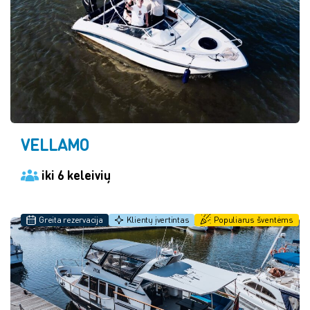
VELLAMO
iki 6 keleivių
Greita rezervacija
Klientų įvertintas
Populiarus šventėms