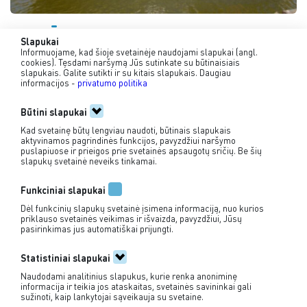
LAGŪNA
Slapukai
Informuojame, kad šioje svetainėje naudojami slapukai (angl.
cookies). Tęsdami naršymą Jūs sutinkate su būtinaisiais
iki 40 keleivių
slapukais. Galite sutikti ir su kitais slapukais. Daugiau
informacijos -
privatumo politika
Būtini slapukai
Kad svetainę būtų lengviau naudoti, būtinais slapukais
aktyvinamos pagrindinės funkcijos, pavyzdžiui naršymo
puslapiuose ir prieigos prie svetainės apsaugotų sričių. Be šių
slapukų svetainė neveiks tinkamai.
+370 635 55 386
Funkciniai slapukai
info@jovila.lt
Dėl funkcinių slapukų svetainė įsimena informaciją, nuo kurios
priklauso svetainės veikimas ir išvaizda, pavyzdžiui, Jūsų
pasirinkimas jus automatiškai prijungti.
Pirkimo taisyklės
Privatumo politika
Statistiniai slapukai
Naudodami analitinius slapukus, kurie renka anoniminę
informacija ir teikia jos ataskaitas, svetainės savininkai gali
sužinoti, kaip lankytojai sąveikauja su svetaine.