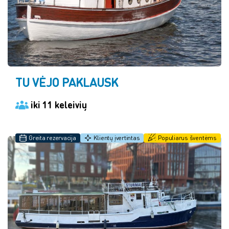
TU VĖJO PAKLAUSK
iki 11 keleivių
Greita rezervacija
Klientų įvertintas
Populiarus šventėms