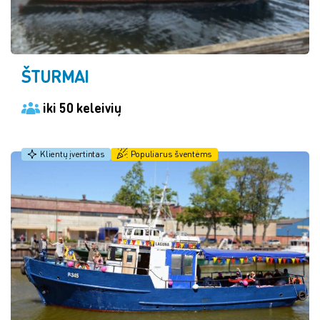
ŠTURMAI
iki 50 keleivių
Klientų įvertintas
Populiarus šventėms