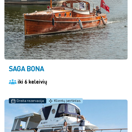
SAGA BONA
iki 6 keleivių
Greita rezervacija
Klientų įvertintas