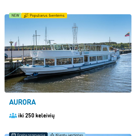
NEW
Populiarus šventėms
AURORA
iki 250 keleivių
Greita rezervacija
Klientų įvertintas