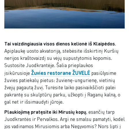
Tai vaizdingiausia visos dienos kelionė iš Klaipėdos
.
Apiplaukę uosto akvatoriją, stebėsite išskirtinį Kuršių
nerijos kraštovaizdį su vėjų supustytomis kopomis.
Sustosite Juodkrantėje. Šalia prieplaukos
Žuvies restorane ŽUVELĖ
įsikūrusioje
pasiūlysime
žuvies patiekalų pietus: žuvienę-ungurienę, vietinių
žvejų pagautą žuvį. Turėsite laiko pasivaikščioti palei
pakrantę su skulptūrų parku, užkopti į Raganų kalną, o
gal net ir išsimaudyti jūroje.
Plaukiojimą pratęsite iki Mirusių kopų
, esančių tarp
Juodkrantės ir Pervalkos. Argi ne smalsu pamatyti, kodėl
jos vadinamos Mirusiomis arba Negyvomis? Nors lipti į