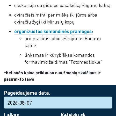
ekskursija su gidu po pasakišką Raganų kalną
dviračiais minti per mišką iki jūros arba
dviračių žygį iki Mirusių kopų
organizuotos komandinės pramogos:
orientacinis lobio ieškojimas Raganų
kalne
linksmas ir kūrybiškas komandos
formavimo žaidimas “Fotomedžioklė“
*Kelionės kaina priklauso nuo žmonių skaičiaus ir
pasirinkto laivo
Pageidaujama data.
Laikas
Keleivių sk.