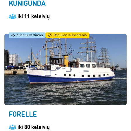
KUNIGUNDA
iki 11 keleivių
Klientų įvertintas
Populiarus šventėms
FORELLE
iki 80 keleivių