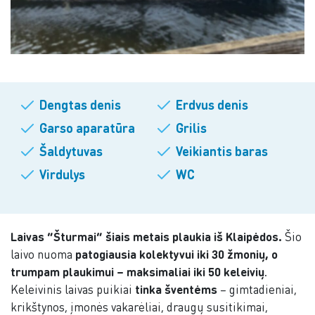
Dengtas denis
Erdvus denis
Garso aparatūra
Grilis
Šaldytuvas
Veikiantis baras
Virdulys
WC
Laivas “Šturmai” šiais metais plaukia iš Klaipėdos.
Šio
laivo nuoma
patogiausia kolektyvui iki 30 žmonių, o
trumpam plaukimui – maksimaliai iki 50 keleivių
.
Keleivinis laivas puikiai
tinka šventėms
– gimtadieniai,
krikštynos, įmonės vakarėliai, draugų susitikimai,