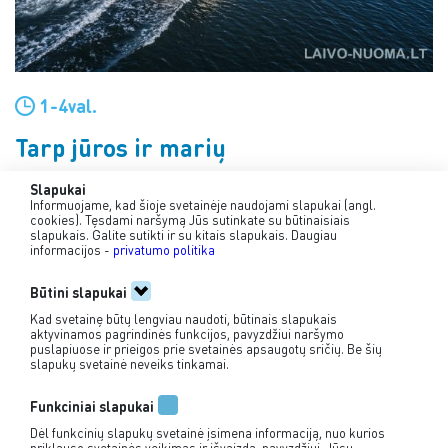
1-4val.
I
Tarp jūros ir marių
J
Klaipėda
Jūros vartai
Kiaulės nugaros sala
Klaipėda
→
→
→
Slapukai
K
Informuojame, kad šioje svetainėje naudojami slapukai (angl.
cookies). Tęsdami naršymą Jūs sutinkate su būtinaisiais
slapukais. Galite sutikti ir su kitais slapukais. Daugiau
informacijos -
privatumo politika
Būtini slapukai
Kad svetainę būtų lengviau naudoti, būtinais slapukais
aktyvinamos pagrindinės funkcijos, pavyzdžiui naršymo
puslapiuose ir prieigos prie svetainės apsaugotų sričių. Be šių
slapukų svetainė neveiks tinkamai.
+370 635 55 386
Funkciniai slapukai
info@jovila.lt
Dėl funkcinių slapukų svetainė įsimena informaciją, nuo kurios
priklauso svetainės veikimas ir išvaizda, pavyzdžiui, Jūsų