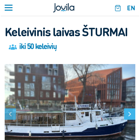
EN
Keleivinis laivas
ŠTURMAI
iki 50 keleivių