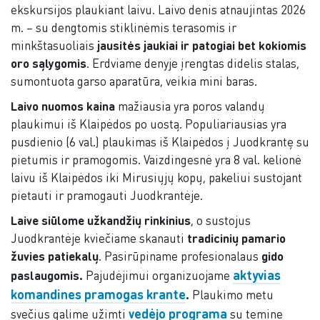
ekskursijos plaukiant laivu. Laivo denis atnaujintas 2026
m. – su dengtomis stiklinėmis terasomis ir
minkštasuoliais
jausitės jaukiai ir patogiai bet kokiomis
oro sąlygomis
. Erdviame denyje įrengtas didelis stalas,
sumontuota garso aparatūra, veikia mini baras.
Laivo nuomos kaina
mažiausia yra poros valandų
plaukimui iš Klaipėdos po uostą. Populiariausias yra
pusdienio (6 val.) plaukimas iš Klaipėdos į Juodkrantę su
pietumis ir pramogomis. Vaizdingesnė yra 8 val. kelionė
laivu iš Klaipėdos iki Mirusiųjų kopų, pakeliui sustojant
pietauti ir pramogauti Juodkrantėje.
Laive siūlome užkandžių rinkinius
, o sustojus
Juodkrantėje kviečiame skanauti
tradicinių pamario
žuvies patiekalų
. Pasirūpiname profesionalaus
gido
aktyvias
paslaugomis.
Pajudėjimui organizuojame
komandines pramogas krante
.
Plaukimo metu
vedėjo programa
svečius galime užimti
su temine