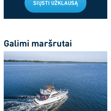
SIŲSTI UŽKLAUSĄ
Galimi maršrutai