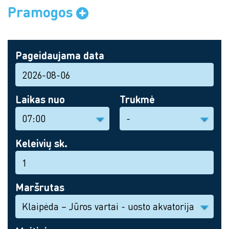
Pramogos
Pageidaujama data
Laikas nuo
Trukmė
Keleivių sk.
Maršrutas